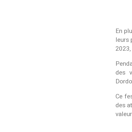
En pl
leurs 
2023, 
Penda
des v
Dordo
Ce fes
des at
valeur