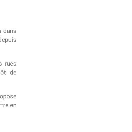
s dans
 depuis
s rues
tôt de
ropose
ttre en